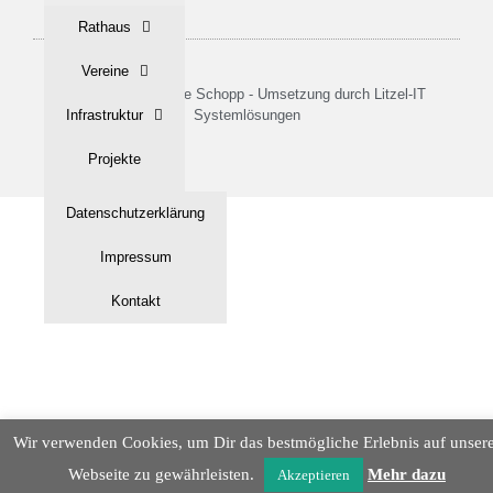
Rathaus
Vereine
© 2022 - Gemeinde Schopp - Umsetzung durch Litzel-IT
Infrastruktur
Systemlösungen
Projekte
Tourismus
Datenschutzerklärung
Historisches
Impressum
Gallerie
Kontakt
Wir verwenden Cookies, um Dir das bestmögliche Erlebnis auf unser
Webseite zu gewährleisten.
Mehr dazu
Akzeptieren