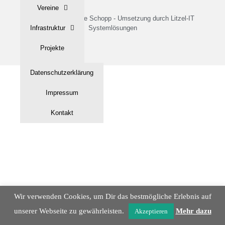
Vereine
© 2022 - Gemeinde Schopp - Umsetzung durch Litzel-IT
Infrastruktur
Systemlösungen
Projekte
Tourismus
Datenschutzerklärung
Historisches
Impressum
Gallerie
Kontakt
Wir verwenden Cookies, um Dir das bestmögliche Erlebnis auf
unserer Webseite zu gewährleisten.
Mehr dazu
Akzeptieren