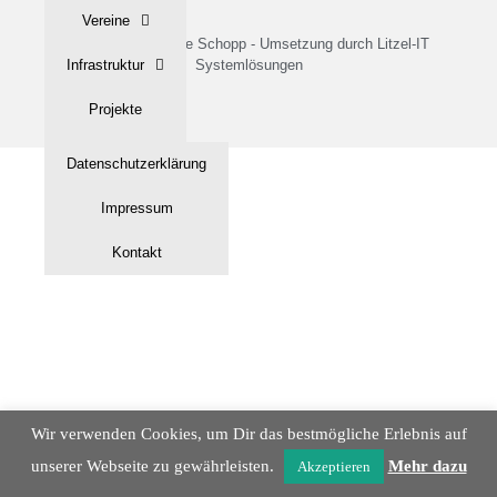
Vereine
© 2022 - Gemeinde Schopp - Umsetzung durch Litzel-IT
Infrastruktur
Systemlösungen
Projekte
Tourismus
Datenschutzerklärung
Historisches
Impressum
Gallerie
Kontakt
Wir verwenden Cookies, um Dir das bestmögliche Erlebnis auf
unserer Webseite zu gewährleisten.
Mehr dazu
Akzeptieren