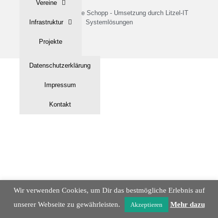
Vereine
© 2022 - Gemeinde Schopp - Umsetzung durch Litzel-IT
Infrastruktur
Systemlösungen
Projekte
Tourismus
Datenschutzerklärung
Historisches
Impressum
Gallerie
Kontakt
Wir verwenden Cookies, um Dir das bestmögliche Erlebnis auf
unserer Webseite zu gewährleisten.
Mehr dazu
Akzeptieren